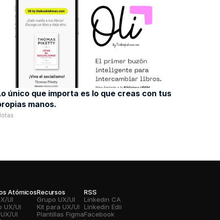
Lo único que importa es lo que creas con tus 
propias manos. 
Notas
vos Atómicos
Recursos
RSS
UX/UI
Grupo UX/UI
Linkedin CA
o UX/UI
Kit para UX/UI
Linkedin Edii
 UX/UI
Plantillas Figma
Facebook