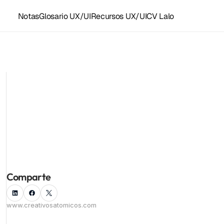
Notas
Glosario UX/UI
Recursos UX/UI
CV Lalo
Recursos y accesos rápidos
Plantillas Figma
Grupo UX/UI WhastApp
LoFi para diseñar
Recursos UX/UI
Instagram ⚛️
Facebook
Componentes Framer
Kit de herramientas
Todas las notas
Linkedin
Empleo UX/UI
Comparte
www.creativosatomicos.com