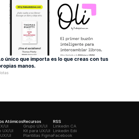
Lo único que importa es lo que creas con tus 
propias manos. 
Notas
vos Atómicos
Recursos
RSS
UX/UI
Grupo UX/UI
Linkedin CA
o UX/UI
Kit para UX/UI
Linkedin Edii
 UX/UI
Plantillas Figma
Facebook