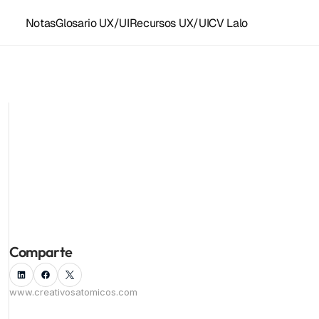
Notas
Glosario UX/UI
Recursos UX/UI
CV Lalo
Recursos y accesos rápidos
Plantillas Figma
Grupo UX/UI WhastApp
LoFi para diseñar
Recursos UX/UI
Instagram ⚛️
Facebook
Componentes Framer
Kit de herramientas
Todas las notas
Linkedin
Empleo UX/UI
Comparte
www.creativosatomicos.com