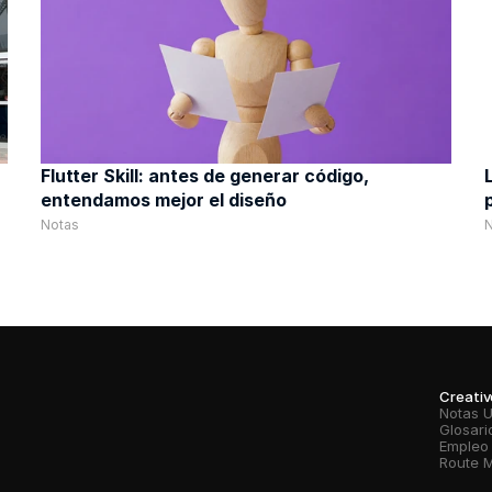
Flutter Skill: antes de generar código, 
entendamos mejor el diseño
Notas
Creati
Notas 
Glosari
Empleo
Route 