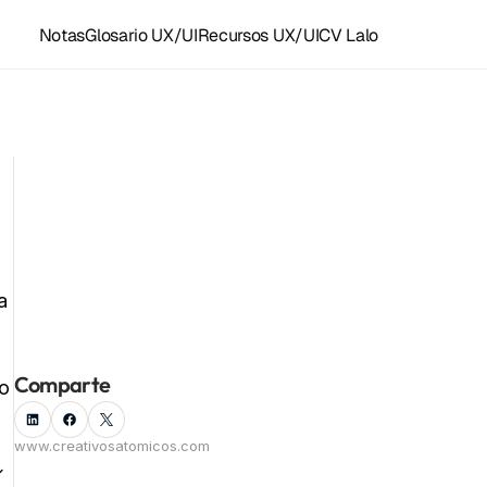
Notas
Glosario UX/UI
Recursos UX/UI
CV Lalo
Recursos y accesos rápidos
Plantillas Figma
Grupo UX/UI WhastApp
LoFi para diseñar
Recursos UX/UI
Instagram ⚛️
Facebook
 
Componentes Framer
Kit de herramientas
Todas las notas
Linkedin
Empleo UX/UI
Comparte
o 
www.creativosatomicos.com