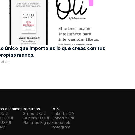
Lo único que importa es lo que creas con tus 
propias manos. 
Notas
vos Atómicos
Recursos
RSS
UX/UI
Grupo UX/UI
Linkedin CA
o UX/UI
Kit para UX/UI
Linkedin Edii
 UX/UI
Plantillas Figma
Facebook
Map
Instagram 