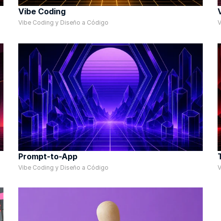
Vibe Coding
Vibe Coding y Diseño a Código
V
Prompt-to-App
Vibe Coding y Diseño a Código
V