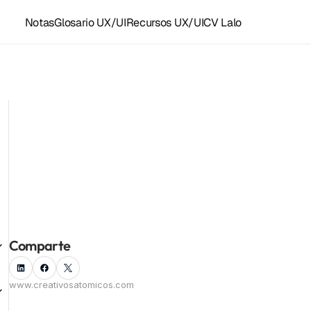
Notas
Glosario UX/UI
Recursos UX/UI
CV Lalo
Recursos y accesos rápidos
Plantillas Figma
Grupo UX/UI WhastApp
LoFi para diseñar
Recursos UX/UI
Instagram ⚛️
Facebook
Componentes Framer
Kit de herramientas
Todas las notas
Linkedin
Empleo UX/UI
Comparte
www.creativosatomicos.com