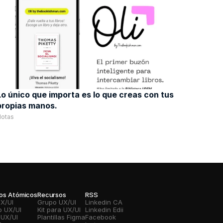
Lo único que importa es lo que creas con tus 
propias manos. 
Notas
vos Atómicos
Recursos
RSS
UX/UI
Grupo UX/UI
Linkedin CA
o UX/UI
Kit para UX/UI
Linkedin Edii
 UX/UI
Plantillas Figma
Facebook