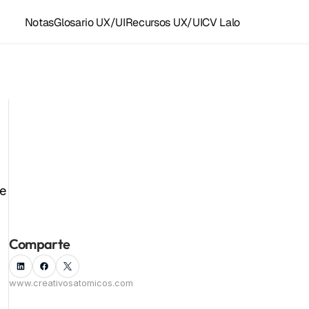
Notas
Glosario UX/UI
Recursos UX/UI
CV Lalo
Recursos y accesos rápidos
Plantillas Figma
Grupo UX/UI WhastApp
LoFi para diseñar
Recursos UX/UI
Instagram ⚛️
Facebook
e 
Componentes Framer
Kit de herramientas
Todas las notas
Linkedin
Empleo UX/UI
Comparte
www.creativosatomicos.com