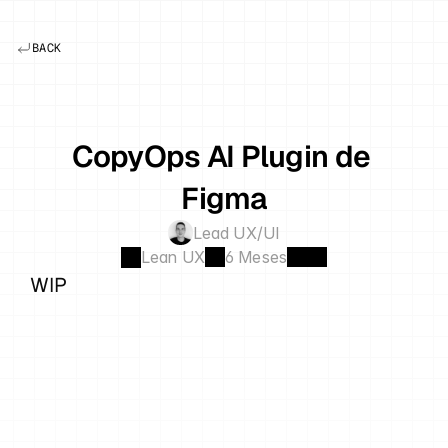
BACK
CopyOps AI Plugin de 
Figma
Lead UX/UI
Lean UX
6 Meses
WIP