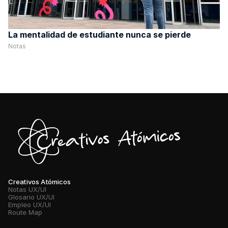
La mentalidad de estudiante nunca se pierde
Notas
Creativos Atómicos
Notas UX/UI
Glosario UX/UI
Empleo UX/UI
Route Map