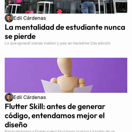
Edii Cárdenas
La mentalidad de estudiante nunca 
se pierde
Lo que aprendí siendo mentor y juez en Hack4Her 2da edición
Edii Cárdenas
Flutter Skill: antes de generar 
código, entendamos mejor el 
diseño
Pasar de Figma a Flutter suena fácil hasta que toca hacerlo en un 