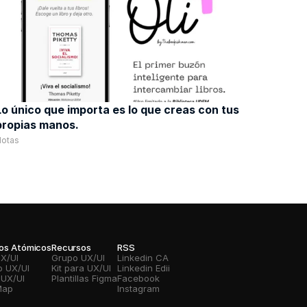
Lo único que importa es lo que creas con tus 
propias manos. 
Notas
vos Atómicos
Recursos
RSS
UX/UI
Grupo UX/UI
Linkedin CA
o UX/UI
Kit para UX/UI
Linkedin Edii
 UX/UI
Plantillas Figma
Facebook
Map
Instagram 