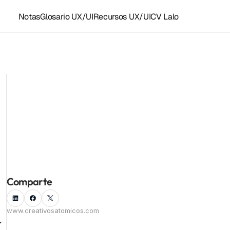
Notas
Glosario UX/UI
Recursos UX/UI
CV Lalo
Recursos y accesos rápidos
Plantillas Figma
Grupo UX/UI WhastApp
LoFi para diseñar
Recursos UX/UI
Instagram ⚛️
Facebook
Componentes Framer
Kit de herramientas
Todas las notas
Linkedin
Empleo UX/UI
Comparte
www.creativosatomicos.com