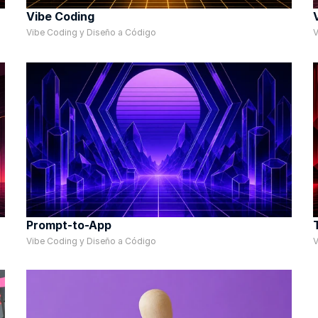
Vibe Coding
Vibe Coding y Diseño a Código
V
Prompt-to-App
Vibe Coding y Diseño a Código
V