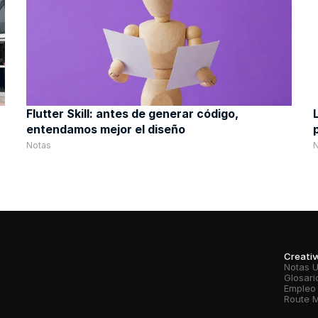
Flutter Skill: antes de generar código, 
entendamos mejor el diseño
Notas
Creati
Notas 
Glosari
Empleo
Route 