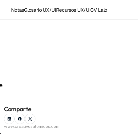
Notas
Glosario UX/UI
Recursos UX/UI
CV Lalo
Recursos y accesos rápidos
Plantillas Figma
Grupo UX/UI WhastApp
LoFi para diseñar
Recursos UX/UI
Instagram ⚛️
Facebook
 
Componentes Framer
Kit de herramientas
Todas las notas
Linkedin
Empleo UX/UI
Comparte
www.creativosatomicos.com