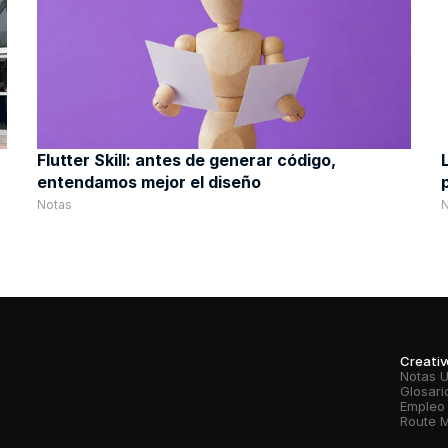
Flutter Skill: antes de generar código, 
entendamos mejor el diseño
Notas
Creati
Notas 
Glosari
Empleo
Route 