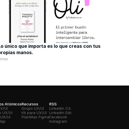
Lo único que importa es lo que creas con tus 
propias manos. 
Notas
vos Atómicos
Recursos
RSS
UX/UI
Grupo UX/UI
Linkedin CA
o UX/UI
Kit para UX/UI
Linkedin Edii
 UX/UI
Plantillas Figma
Facebook
Map
Instagram 